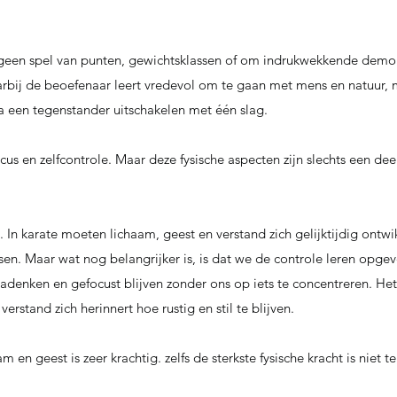
 geen spel van punten, gewichtsklassen of om indrukwekkende demons
arbij de beoefenaar leert vredevol om te gaan met mens en natuur, 
 een tegenstander uitschakelen met één slag.
ocus en zelfcontrole. Maar deze fysische aspecten zijn slechts een deel 
In karate moeten lichaam, geest en verstand zich gelijktijdig ontwi
en. Maar wat nog belangrijker is, is dat we de controle leren opge
adenken en gefocust blijven zonder ons op iets te concentreren. He
erstand zich herinnert hoe rustig en stil te blijven.
n geest is zeer krachtig. zelfs de sterkste fysische kracht is niet t